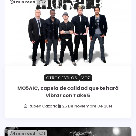
1 min read
2
OTROS ESTILOS
VOZ
MO5AIC, capela de calidad que te hará
vibrar con Take 5
Ruben Cazorla
25 De Noviembre De 2014
1 min read
1