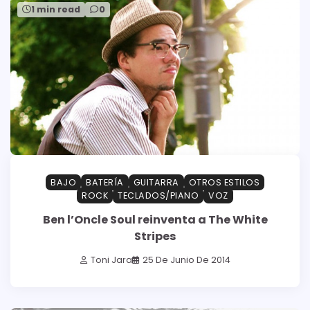
1 min read
0
BAJO
BATERÍA
GUITARRA
OTROS ESTILOS
ROCK
TECLADOS/PIANO
VOZ
Ben l’Oncle Soul reinventa a The White
Stripes
Toni Jara
25 De Junio De 2014