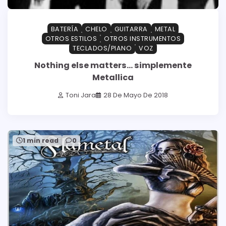
BATERÍA
CHELO
GUITARRA
METAL
OTROS ESTILOS
OTROS INSTRUMENTOS
TECLADOS/PIANO
VOZ
Nothing else matters… simplemente
Metallica
Toni Jara
28 De Mayo De 2018
1 min read
0