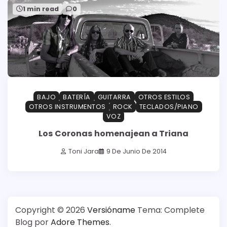
1 min read
0
BAJO
BATERÍA
GUITARRA
OTROS ESTILOS
OTROS INSTRUMENTOS
ROCK
TECLADOS/PIANO
VOZ
Los Coronas homenajean a Triana
Toni Jara
9 De Junio De 2014
Copyright © 2026
Versióname
Tema: Complete
Blog por
Adore Themes
.