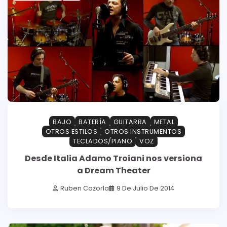
BAJO
BATERÍA
GUITARRA
METAL
OTROS ESTILOS
OTROS INSTRUMENTOS
TECLADOS/PIANO
VOZ
Desde Italia Adamo Troiani nos versiona
a Dream Theater
Ruben Cazorla
9 De Julio De 2014