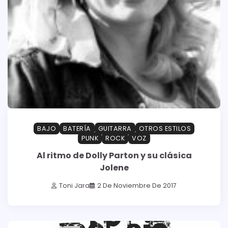
BAJO
BATERÍA
GUITARRA
OTROS ESTILOS
PUNK
ROCK
VOZ
Al ritmo de Dolly Parton y su clásica
Jolene
Toni Jara
2 De Noviembre De 2017