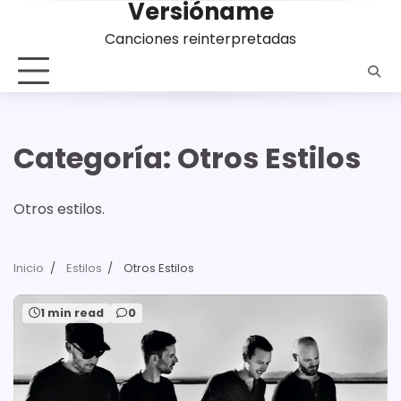
Versióname
Saltar
al
Canciones reinterpretadas
contenido
Categoría:
Otros Estilos
Otros estilos.
Inicio
Estilos
Otros Estilos
1 min read
0