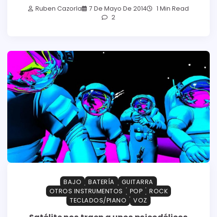
Ruben Cazorla
7 De Mayo De 2014
1 Min Read
2
BAJO
BATERÍA
GUITARRA
OTROS INSTRUMENTOS
POP
ROCK
TECLADOS/PIANO
VOZ