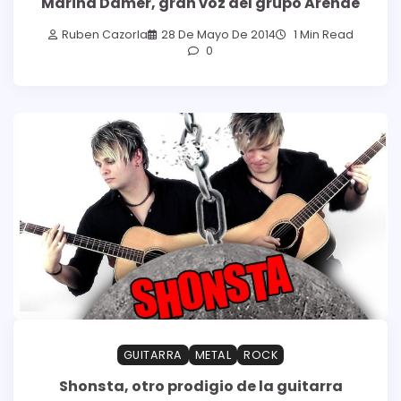
Marina Damer, gran voz del grupo Arenae
Ruben Cazorla
28 De Mayo De 2014
1 Min Read
0
GUITARRA
METAL
ROCK
Shonsta, otro prodigio de la guitarra