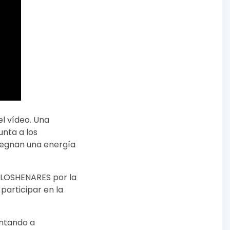
l vídeo. Una
unta a los
pregnan una energía
ARLOSHENARES por la
articipar en la
entando a