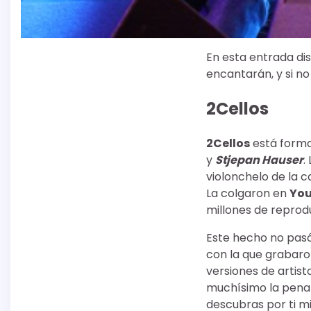
En esta entrada di
encantarán, y si no
2Cellos
2Cellos
está forma
y
Stjepan Hauser
.
violonchelo de la 
La colgaron en
Yo
millones de reprod
Este hecho no pas
con la que grabaron
versiones de artis
muchísimo la pena 
descubras por ti m