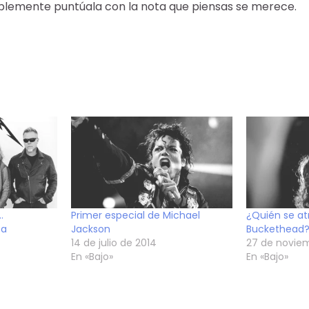
plemente puntúala con la nota que piensas se merece.
…
Primer especial de Michael
¿Quién se at
ca
Jackson
Buckethead
14 de julio de 2014
27 de novie
En «Bajo»
En «Bajo»