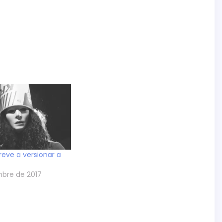
reve a versionar a
?
mbre de 2017