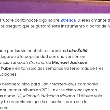
sfrutaré contándote algo sobre
2Cellos
. Si eres amante d
 te aseguro que te gustará este instrumento a partir de h
do por los violonchelistas croatas
Luka Šulić
 Llegaron a la popularidad con una versión en
canción
Smooth Criminal
de
Michael Jackson
.
uTube
y en tan solo dos semanas ya tenia más de tres
ucciones.
ó desapercibido para
Sony Masterworks
, compañía
 su primer álbum en 2011. En este disco incluyeron
tas como
U2, Michael Jackson o Nirvana
. El álbum vale
y te recomiendo que lo escuches para que lo
ismo.