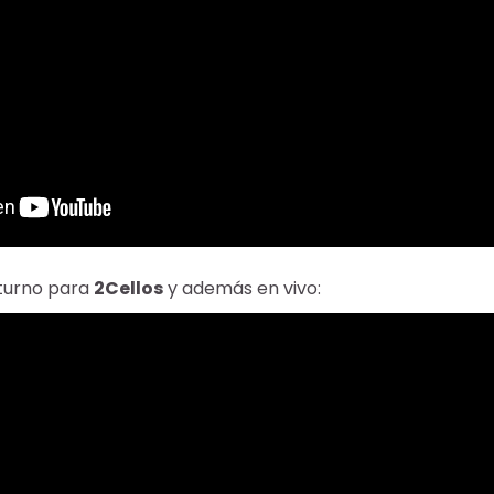
 turno para
2Cellos
y además en vivo: