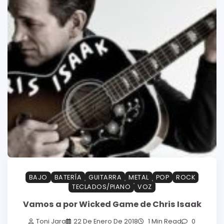
BAJO
BATERÍA
GUITARRA
METAL
POP
ROCK
TECLADOS/PIANO
VOZ
Vamos a por Wicked Game de Chris Isaak
Toni Jara
22 De Enero De 2018
1 Min Read
0