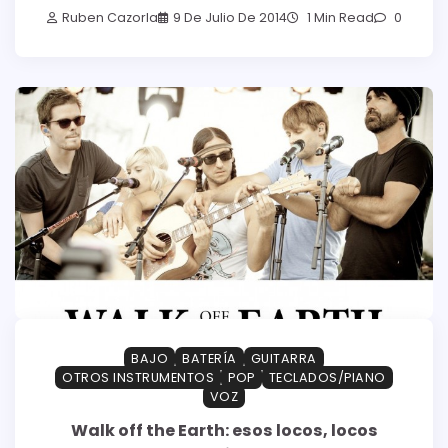
Ruben Cazorla
9 De Julio De 2014
1 Min Read
0
BAJO
BATERÍA
GUITARRA
OTROS INSTRUMENTOS
POP
TECLADOS/PIANO
VOZ
Walk off the Earth: esos locos, locos