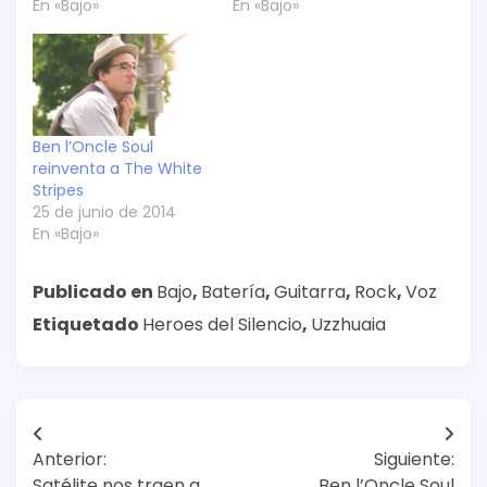
En «Bajo»
En «Bajo»
Ben l’Oncle Soul
reinventa a The White
Stripes
25 de junio de 2014
En «Bajo»
Publicado en
Bajo
,
Batería
,
Guitarra
,
Rock
,
Voz
Etiquetado
Heroes del Silencio
,
Uzzhuaia
Navegación
Anterior:
Siguiente:
de
Satélite nos traen a
Ben l’Oncle Soul