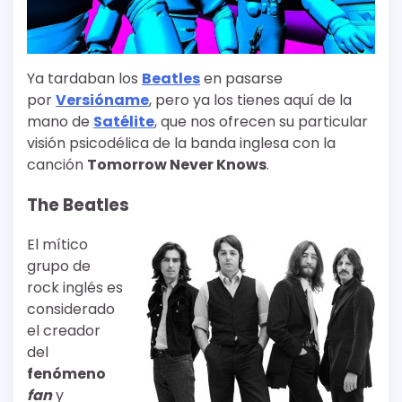
Ya tardaban los
Beatles
en pasarse
por
Versióname
, pero ya los tienes aquí de la
mano de
Satélite
, que nos ofrecen su particular
visión psicodélica de la banda inglesa con la
canción
Tomorrow Never Knows
.
The Beatles
El mítico
grupo de
rock inglés es
considerado
el creador
del
fenómeno
fan
y