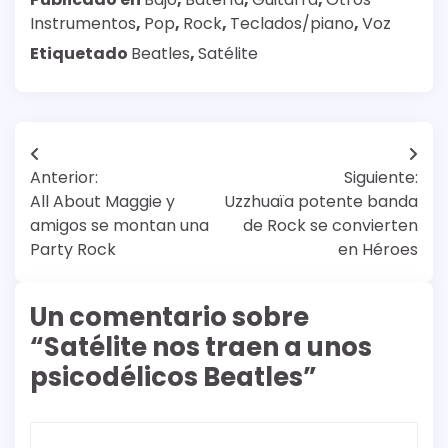
Instrumentos
,
Pop
,
Rock
,
Teclados/piano
,
Voz
Etiquetado
Beatles
,
Satélite
Navegación
Anterior:
Siguiente:
de
All About Maggie y
Uzzhuaïa potente banda
entradas
amigos se montan una
de Rock se convierten
Party Rock
en Héroes
Un comentario sobre
“
Satélite nos traen a unos
psicodélicos Beatles
”