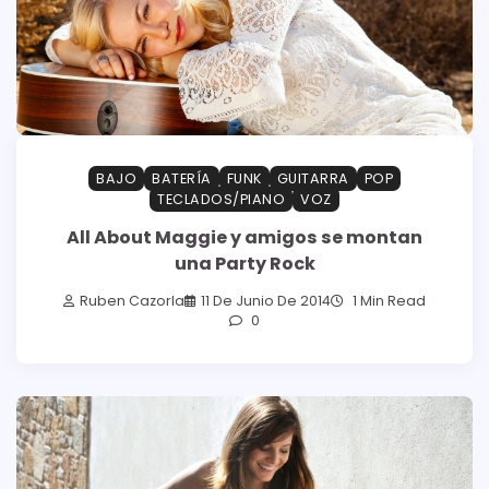
BAJO
BATERÍA
FUNK
GUITARRA
POP
TECLADOS/PIANO
VOZ
All About Maggie y amigos se montan
una Party Rock
Ruben Cazorla
11 De Junio De 2014
1 Min Read
0