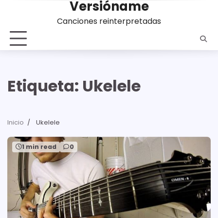
Versióname
Saltar
al
Canciones reinterpretadas
contenido
Etiqueta:
Ukelele
Inicio
Ukelele
1 min read
0