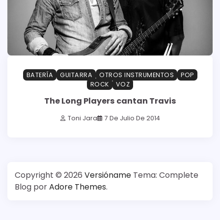
BATERÍA
GUITARRA
OTROS INSTRUMENTOS
POP
ROCK
VOZ
The Long Players cantan Travis
Toni Jara
7 De Julio De 2014
Copyright © 2026
Versióname
Tema: Complete
Blog por
Adore Themes
.