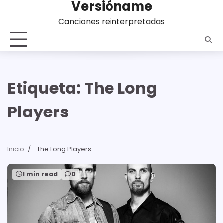
Versióname
Saltar
al
Canciones reinterpretadas
contenido
Etiqueta:
The Long
Players
Inicio
The Long Players
1 min read
0