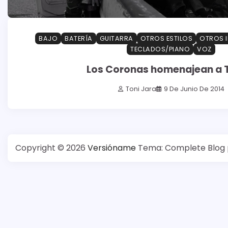
BAJO
BATERÍA
GUITARRA
OTROS ESTILOS
OTROS 
TECLADOS/PIANO
VOZ
Los Coronas homenajean a 
Toni Jara
9 De Junio De 2014
Copyright © 2026
Versióname
Tema: Complete Blog