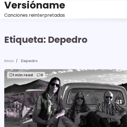
Versióname
Saltar
al
Canciones reinterpretadas
contenido
Etiqueta:
Depedro
Inicio
Depedro
1 min read
0