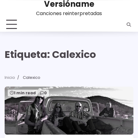
Versióname
Saltar
al
Canciones reinterpretadas
contenido
Etiqueta:
Calexico
Inicio
Calexico
1 min read
0