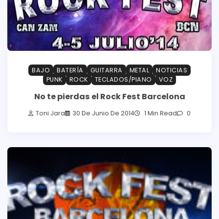
BAJO
BATERÍA
GUITARRA
METAL
NOTICIAS
PUNK
ROCK
TECLADOS/PIANO
VOZ
No te pierdas el Rock Fest Barcelona
Toni Jara
30 De Junio De 2014
1 Min Read
0