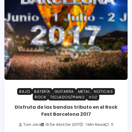
BAJO
BATERÍA
GUITARRA
METAL
NOTICIAS
ROCK
TECLADOS/PIANO
VOZ
Disfruta de las bandas tributo en el Rock
Fest Barcelona 2017
Toni Jara
19 De Abril De 2017
1 Min Read
0