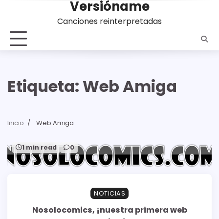
Versióname
Saltar
al
Canciones reinterpretadas
contenido
Etiqueta:
Web Amiga
Inicio
Web Amiga
1 min read
0
NOTICIAS
Nosolocomics, ¡nuestra primera web