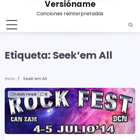
Versióname
Saltar
al
Canciones reinterpretadas
contenido
Etiqueta:
Seek’em All
Inicio
Seek’em All
1 min read
0