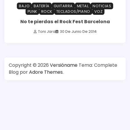
BAJO
BATERÍA
GUITARRA
METAL
NOTICIAS
PUNK
ROCK
TECLADOS/PIANO
VOZ
No te pierdas el Rock Fest Barcelona
Toni Jara
30 De Junio De 2014
Copyright © 2026
Versióname
Tema: Complete
Blog por
Adore Themes
.