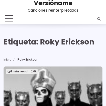
Versióname
Saltar
al
Canciones reinterpretadas
contenido
Etiqueta:
Roky Erickson
Inicio
Roky Erickson
1 min read
0