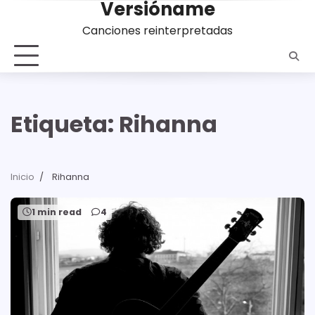
Versióname
Saltar
al
Canciones reinterpretadas
contenido
Etiqueta:
Rihanna
Inicio
Rihanna
1 min read
4