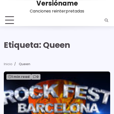
Versióname
Saltar
al
Canciones reinterpretadas
contenido
Etiqueta:
Queen
Inicio
Queen
1 min read
0