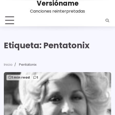
Versióname
Saltar
al
Canciones reinterpretadas
contenido
Etiqueta:
Pentatonix
Inicio
Pentatonix
1 min read
1