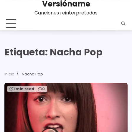
Versióname
Saltar
al
Canciones reinterpretadas
contenido
Etiqueta:
Nacha Pop
Inicio
Nacha Pop
1 min read
0