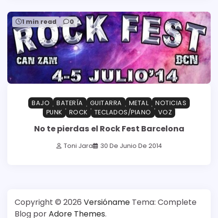
1 min read
0
BAJO
BATERÍA
GUITARRA
METAL
NOTICIAS
PUNK
ROCK
TECLADOS/PIANO
VOZ
No te pierdas el Rock Fest Barcelona
Toni Jara
30 De Junio De 2014
Copyright © 2026
Versióname
Tema: Complete
Blog por
Adore Themes
.