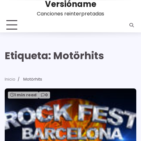
Versióname
Saltar
al
Canciones reinterpretadas
contenido
Etiqueta:
Motörhits
Inicio
Motörhits
1 min read
0