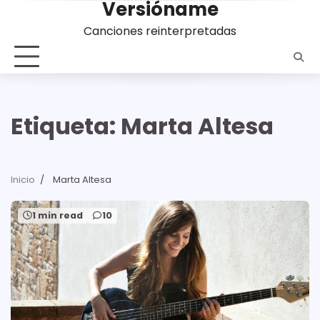
Versióname
Saltar
al
Canciones reinterpretadas
contenido
Etiqueta:
Marta Altesa
Inicio
Marta Altesa
1 min read
10