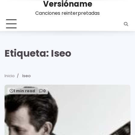
Versióname
Saltar
al
Canciones reinterpretadas
contenido
Etiqueta:
Iseo
Inicio
Iseo
1 min read
0