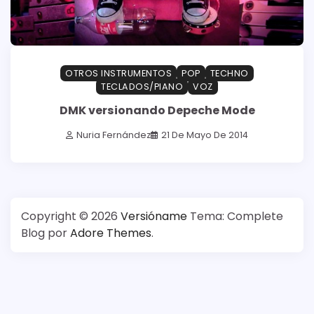
OTROS INSTRUMENTOS
POP
TECHNO
TECLADOS/PIANO
VOZ
DMK versionando Depeche Mode
Nuria Fernández
21 De Mayo De 2014
Copyright © 2026
Versióname
Tema: Complete
Blog por
Adore Themes
.