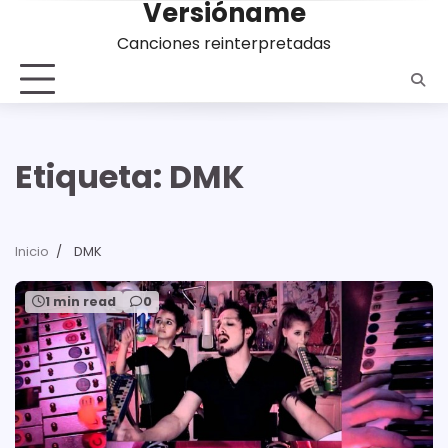
Versióname
Saltar
al
Canciones reinterpretadas
contenido
Etiqueta:
DMK
Inicio
DMK
1 min read
0