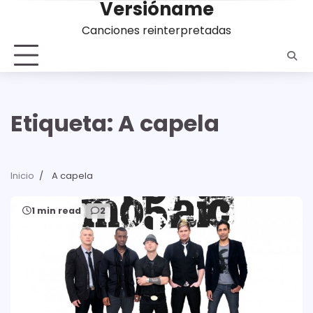
Versióname
Saltar
al
Canciones reinterpretadas
contenido
Etiqueta:
A capela
Inicio
A capela
1 min read
2